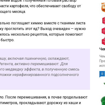
лении водой. Полученный готовый раствор
асти картофеля, что обеспечивает свободу от
ующего месяца.
ельно поглощает химию вместе с тканями листа
дку проглотить этот яд? Выход очевиден — нужно
дилось несколько рецептов, которые помогают
 быстро.
Че
Чем
ашу, включая пшеничную, охлаждают,
Про
Регента, активно перемешивают. Для
исп
о медведку эффекта, в полученную смесь
0
 ложки нерафинированного подсолнечного
ло. После перемешивания, в почве проделывают
антиметров, прокладывают дорожку из каши и