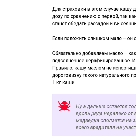
Для страховки в этом случае кашу 
дозу по сравнению с первой, так ка
станет обедать рассадой и высеянн
Если положить слишком мало – он с
Обязательно добавляем масло – как
подсолнечное нерафинированное. Иде
Правило: кашу маслом не испортишь
дороговизну такого натурального пр
1 кг каши.
Ну а дальше остается то
вдоль ряда недалеко от
медведка сползется на за
всего вредителя на учас