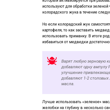
который активизируется при разбав
используют для обработки зеленой ч
колорадского жука в течение след
Но если колорадский жук самостоят
картофеля, то как заставить медве
использовать приманку. В итоге ро
избавиться от медведки достаточно
Варят любую зерновую к
добавляют одну ампулу 
улучшение привлекающег
добавляют 1-2 столовых
масла.
Лучше использовать «зеленое» мас
желобки на глубину в несколько с