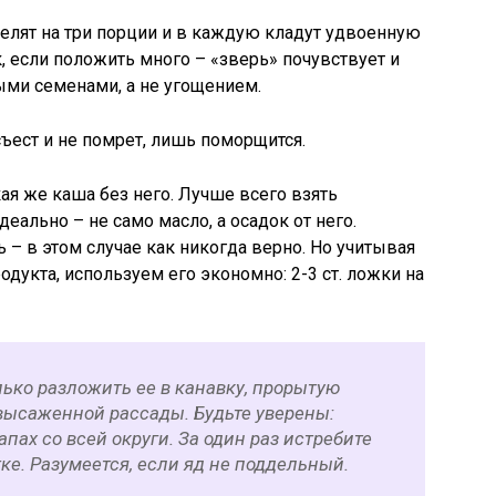
делят на три порции и в каждую кладут удвоенную
к, если положить много – «зверь» почувствует и
ыми семенами, а не угощением.
ъест и не помрет, лишь поморщится.
ая же каша без него. Лучше всего взять
ально – не само масло, а осадок от него.
 – в этом случае как никогда верно. Но учитывая
одукта, используем его экономно: 2-3 ст. ложки на
лько разложить ее в канавку, прорытую
 высаженной рассады. Будьте уверены:
пах со всей округи. За один раз истребите
тке. Разумеется, если яд не поддельный.