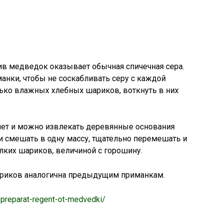
ив медведок оказывает обычная спичечная сера.
анки, чтобы не соскабливать серу с каждой
ько влажных хлебных шариков, воткнуть в них
нет и можно извлекать деревянные основания
и смешать в одну массу, тщательно перемешать и
лких шариков, величиной с горошину.
ариков аналогична предыдущим приманкам.
/preparat-regent-ot-medvedki/