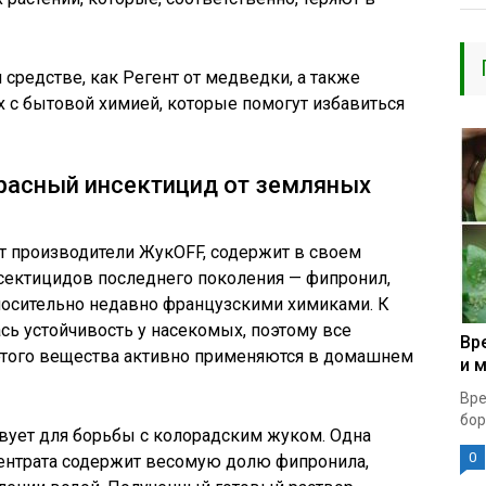
 средстве, как Регент от медведки, а также
 с бытовой химией, которые помогут избавиться
красный инсектицид от земляных
ют производители ЖукOFF, содержит в своем
нсектицидов последнего поколения — фипронил,
носительно недавно французскими химиками. К
сь устойчивость у насекомых, поэтому все
Вр
этого вещества активно применяются в домашнем
и 
Вре
бор
вует для борьбы с колорадским жуком. Одна
0
ентрата содержит весомую долю фипронила,