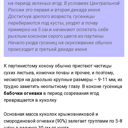
на период зеленых ягод. В условиях Центральной
России это первая и вторая декада июня.
Достигнув зрелого возраста, гусеницы
перебираются под кусты, уходят в почву
примерно на 5 см и начинают оплетать себя
рыхлым коконом серого цвета из паутины.
Начало ухода гусениц на окукливание обычно
происходит в третьей декаде июня.
К паутинистому кокону обычно пристают частицы
сухих листьев, комочки почвы и прочее, и поэтому,
несмотря на довольно крупные размеры – 9-11 мм, их
трудно заметить неопытному глазу. В коконе гусеница
бабочки огневки
в период созревания ягод
превращается в куколку.
Основная масса куколок крыжовниковой и
смородиновой огневки (90%) залегает группами по 5-8
штук в радиусе 30 см от куста.