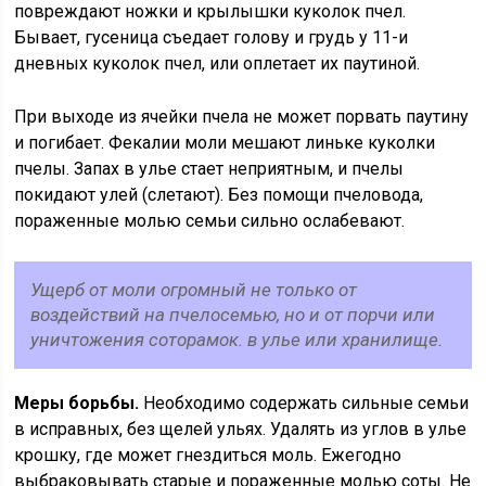
повреждают ножки и крылышки куколок пчел.
Бывает, гусеница съедает голову и грудь у 11-и
дневных куколок пчел, или оплетает их паутиной.
При выходе из ячейки пчела не может порвать паутину
и погибает. Фекалии моли мешают линьке куколки
пчелы. Запах в улье стает неприятным, и пчелы
покидают улей (слетают). Без помощи пчеловода,
пораженные молью семьи сильно ослабевают.
Ущерб от моли огромный не только от
воздействий на пчелосемью, но и от порчи или
уничтожения соторамок. в улье или хранилище.
Меры борьбы.
Необходимо содержать сильные семьи
в исправных, без щелей ульях. Удалять из углов в улье
крошку, где может гнездиться моль. Ежегодно
выбраковывать старые и пораженные молью соты. Не