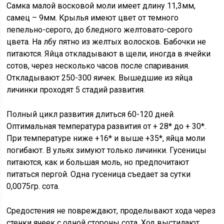
Самка малой восковой моли имеет длину 11,3мм,
самец – 9мм. Крылья имеют цвет от темного
пепельно-серого, до бледного желтовато-серого
цвета. На лбу пятно из желтых волосков. Бабочки не
питаются. Яйца откладывают в щели, иногда в ячейки
сотов, через несколько часов после спаривания.
Откладывают 250-300 яичек. Вышедшие из яйца
личинки проходят 5 стадий развития.
Полный цикл развития длиться 60-120 дней.
Оптимальная температура развития от + 28* до + 30*.
При температуре ниже +16* и выше +35*, яйца моли
погибают. В ульях зимуют только личинки. Гусеницы
питаются, как и большая моль, но предпочитают
питаться пергой. Одна гусеница съедает за сутки
0,0075гр. сота.
Средостения не повреждают, проделывают хода через
стенки ячеек с одной стороны сота. Ход выстилают