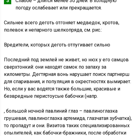
Слабое – длится менее 30 дней. В холодную
погоду ослабевает или прекращается.
Сильнее всего деготь отгоняет медведок, кротов,
полевок и непарного шелкопряда, см. рис.:
Вредители, которых деготь отпугивает сильно
Последний под землей не живет, но нюх у его самцов
сверхтонкий: они находят самок по запаху за
километры. Дегтярная вонь нарушает поиск партнерш
для спаривания, и популяция в окрестностях вымирает.
Но, если у вас водятся также большие, красивые и
безвредные перистоусые бабочки (напр.
, большой ночной павлиний глаз – павлиноглазка
грушевая, павлиноглазка артемида, глазчатая зубчатка),
то пропадут и они. Визитов таких специализированных
опылителей, как бабочки-бражники, после обработки