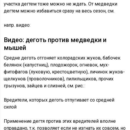
участка дегтем тоже можно не ждать. От медведки
дегтем можно избавиться сразу на весь сезон, см.
напр. видео:
Видео: деготь против медведки и
мышей
Средне деготь отгоняет колорадских жуков, бабочек
белянок (капустниц), плодожорок, огневок, мух-
фитофагов (луковую, крестоцветную), личинок жуков-
щелкунов (проволочников), пилильщиков, прочих
грызунов, зайцев и слизней, см. рис.:
Вредители, которых деготь отпугивает со средней
силой
Применение дегтя против этих вредителей вполне
оправдано, т.к. позволяет если не изгнать их совсем, но