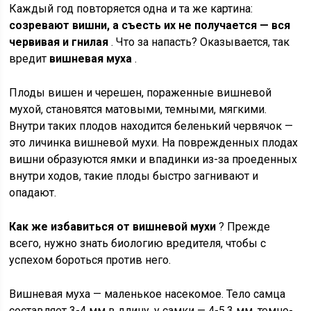
Каждый год повторяется одна и та же картина:
созревают вишни, а съесть их не получается — вся
червивая и гнилая
. Что за напасть? Оказывается, так
вредит
вишневая муха
.
Плоды вишен и черешен, пораженные вишневой
мухой, становятся матовыми, темными, мягкими.
Внутри таких плодов находится беленький червячок —
это личинка вишневой мухи. На поврежденных плодах
вишни образуются ямки и впадинки из-за проеденных
внутри ходов, такие плоды быстро загнивают и
опадают.
Как же избавиться от вишневой мухи
? Прежде
всего, нужно знать биологию вредителя, чтобы с
успехом бороться против него.
Вишневая муха — маленькое насекомое. Тело самца
составляет 3-4 мм в длину, у самки — 4-5.3 мм, темно-