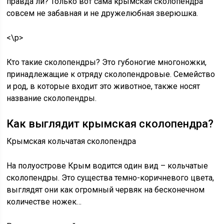
правда ли? Только вот сама крымская сколопендра
совсем не забавная и не дружелюбная зверюшка.
<\p>
Кто такие сколопендры? Это губоногие многоножки,
принадлежащие к отряду сколопендровые. Семейство
и род, в которые входит это животное, также носят
название сколопендры.
Как выглядит крымская сколопендра?
Крымская кольчатая сколопендра
На полуострове Крым водится один вид – кольчатые
сколопендры. Это существа темно-коричневого цвета,
выглядят они как огромный червяк на бесконечном
количестве ножек…