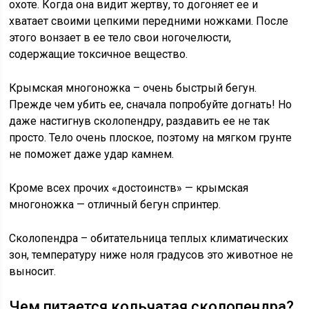
охоте. Когда она видит жертву, то догоняет ее и
хватает своими цепкими передними ножками. После
этого вонзает в ее тело свои ногочелюсти,
содержащие токсичное вещество.
Крымская многоножка – очень быстрый бегун.
Прежде чем убить ее, сначала попробуйте догнать! Но
даже настигнув сколопендру, раздавить ее не так
просто. Тело очень плоское, поэтому на мягком грунте
не поможет даже удар камнем.
Кроме всех прочих «достоинств» — крымская
многоножка — отличный бегун спринтер.
Сколопендра – обитательница теплых климатических
зон, температуру ниже ноля градусов это животное не
выносит.
Чем питается кольчатая сколопендра?