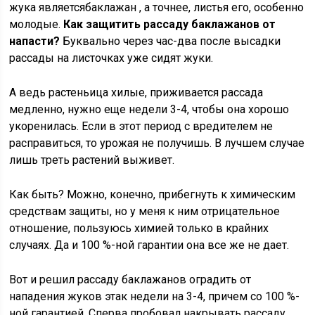
жука являетсябаклажан , а точнее, листья его, особенно
молодые.
Как защитить рассаду баклажанов от
напасти?
Буквально через час-два после высадки
рассады на листочках уже сидят жуки.
А ведь растеньица хилые, приживается рассада
медленно, нужно еще недели 3-4, чтобы она хорошо
укоренилась. Если в этот период с вредителем не
расправиться, то урожая не получишь. В лучшем случае
лишь треть растений выживет.
Как быть? Можно, конечно, прибегнуть к химическим
средствам защиты, но у меня к ним отрицательное
отношение, пользуюсь химией только в крайних
случаях. Да и 100 %-ной гарантии она все же не дает.
Вот и решил рассаду баклажанов оградить от
нападения жуков этак недели на 3-4, причем со 100 %-
ной гарантией. Сперва пробовал накрывать рассаду